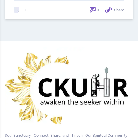
0
Share
0
Soul Sanctuary - Connect, Share, and Thrive in Our Spiritual Community