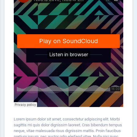
Lorem ipsum dolor sit amet, consectetur adipiscing elit. Morbi
sagittis mi quis dolor dignissim laoreet. Cras bibendum
tempus
neque, vitae malesuada risus dignissim mattis. Proin faucibus
pretium ipsum, nec auctor odio eleifend vitae. Nulla nisi nunc,