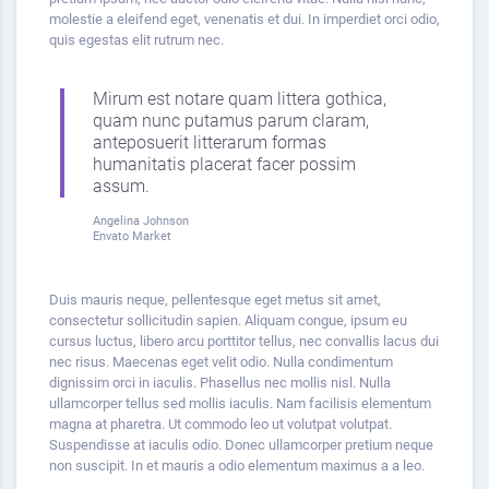
molestie a eleifend eget, venenatis et dui. In imperdiet orci odio,
quis egestas elit rutrum nec.
Mirum est notare quam littera gothica,
quam nunc putamus parum claram,
anteposuerit litterarum formas
humanitatis placerat facer possim
assum.
Angelina Johnson
Envato Market
Duis mauris neque, pellentesque eget metus sit amet,
consectetur sollicitudin sapien. Aliquam congue, ipsum eu
cursus luctus, libero arcu porttitor tellus, nec convallis lacus dui
nec risus. Maecenas eget velit odio. Nulla condimentum
dignissim orci in iaculis. Phasellus nec mollis nisl. Nulla
ullamcorper tellus sed mollis iaculis. Nam facilisis elementum
magna at pharetra. Ut commodo leo ut volutpat volutpat.
Suspendisse at iaculis odio. Donec ullamcorper pretium neque
non suscipit. In et mauris a odio elementum maximus a a leo.