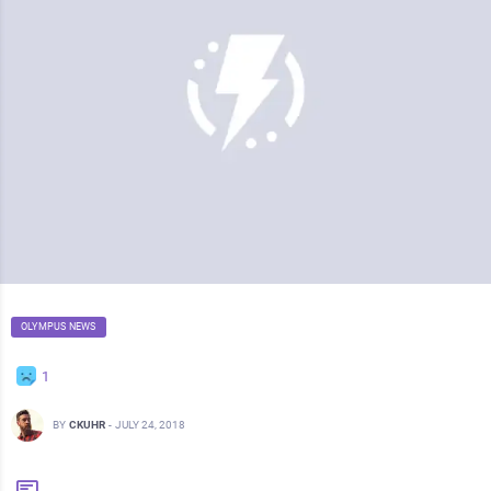
OLYMPUS NEWS
1
BY
CKUHR
-
JULY 24, 2018