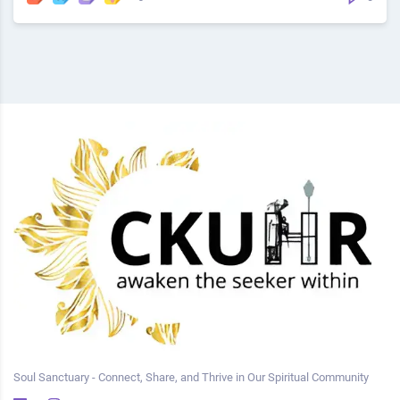
Soul Sanctuary - Connect, Share, and Thrive in Our Spiritual Community